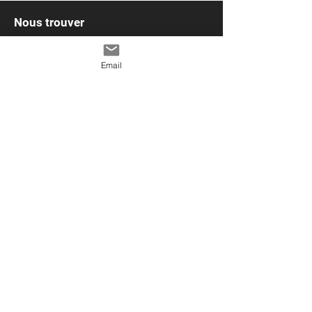
Nous trouver
819-504-
0588
Email
lesmignonsdoodle@gmail.com
1011 route 161
Chesterville, Qc
G0P 1J0
Politique de confidentialité
Nous écrire